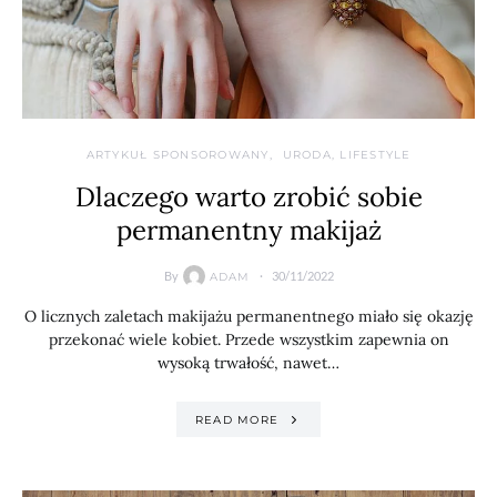
ARTYKUŁ SPONSOROWANY
URODA, LIFESTYLE
Dlaczego warto zrobić sobie
permanentny makijaż
By
30/11/2022
ADAM
O licznych zaletach makijażu permanentnego miało się okazję
przekonać wiele kobiet. Przede wszystkim zapewnia on
wysoką trwałość, nawet…
READ MORE