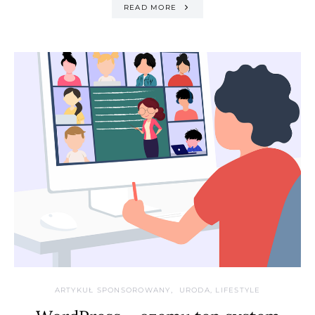
READ MORE
ARTYKUŁ SPONSOROWANY
URODA, LIFESTYLE