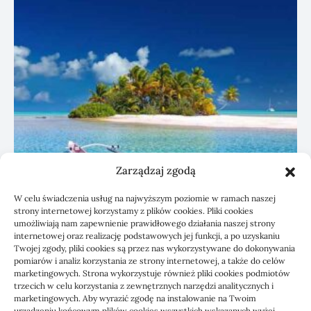
Zarządzaj zgodą
W celu świadczenia usług na najwyższym poziomie w ramach naszej
strony internetowej korzystamy z plików cookies. Pliki cookies
umożliwiają nam zapewnienie prawidłowego działania naszej strony
Czyszczenie paneli PV a wydajność
internetowej oraz realizację podstawowych jej funkcji, a po uzyskaniu
instalacji
Twojej zgody, pliki cookies są przez nas wykorzystywane do dokonywania
pomiarów i analiz korzystania ze strony internetowej, a także do celów
marketingowych. Strona wykorzystuje również pliki cookies podmiotów
10/07/2026
trzecich w celu korzystania z zewnętrznych narzędzi analitycznych i
marketingowych. Aby wyrazić zgodę na instalowanie na Twoim
urządzeniu końcowym plików cookies wszystkich wskazanych wyżej