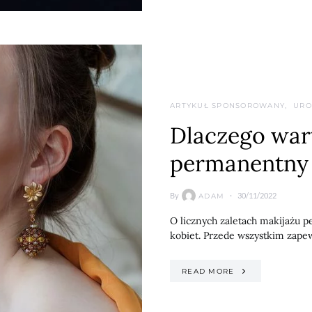
ARTYKUŁ SPONSOROWANY
URO
Dlaczego wart
permanentny 
By
30/11/2022
ADAM
O licznych zaletach makijażu 
kobiet. Przede wszystkim zape
READ MORE