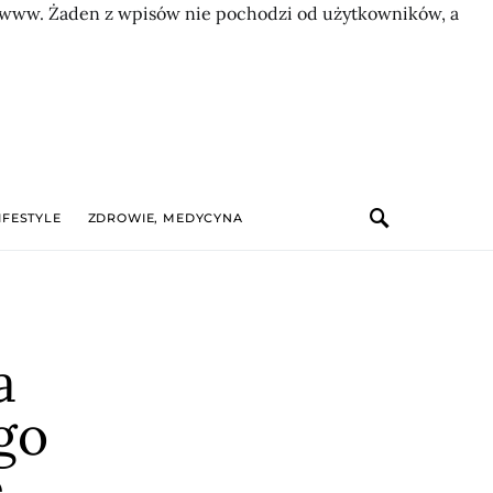
on www. Żaden z wpisów nie pochodzi od użytkowników, a
IFESTYLE
ZDROWIE, MEDYCYNA
a
go
ę