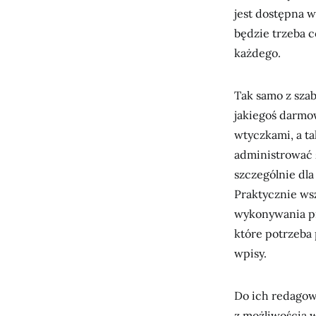
jest dostępna w
będzie trzeba 
każdego.
Tak samo z szab
jakiegoś darmo
wtyczkami, a ta
administrować z
szczególnie dl
Praktycznie ws
wykonywania pr
które potrzeba 
wpisy.
Do ich redagow
z możliwością 