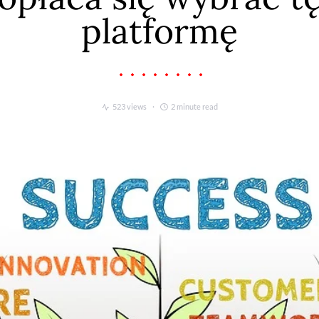
platformę
523 views
2 minute read