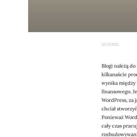
02/12/2022
Blogi należą do
kilkanaście pro
wynika między 
finansowego. Je
WordPress, za j
chciał stworzyć
Ponieważ WordP
cały czas prac
rozbudowywania