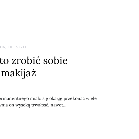
DA, LIFESTYLE
o zrobić sobie
makijaż
permanentnego miało się okazję przekonać wiele
wnia on wysoką trwałość, nawet…