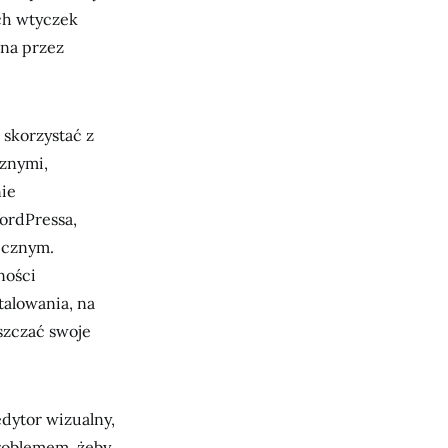
ich wtyczek
ana przez
 skorzystać z
cznymi,
nie
WordPressa,
icznym.
ności
alowania, na
szczać swoje
dytor wizualny,
roblemem, żeby