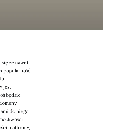
 się że nawet
ch popularność
du
 jest
toś będzie
 domeny.
kami do niego
 możliwości
ści platformy,