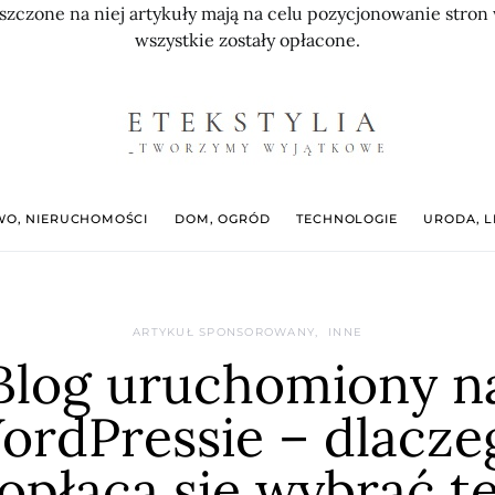
szczone na niej artykuły mają na celu pozycjonowanie str
wszystkie zostały opłacone.
O, NIERUCHOMOŚCI
DOM, OGRÓD
TECHNOLOGIE
URODA, L
ARTYKUŁ SPONSOROWANY
INNE
Blog uruchomiony n
ordPressie – dlacze
opłaca się wybrać t