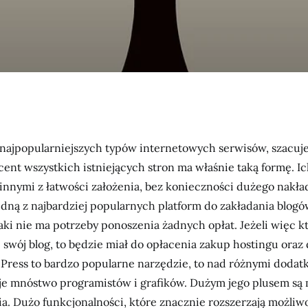
 najpopularniejszych typów internetowych serwisów, szacuje
cent wszystkich istniejących stron ma właśnie taką formę. I
innymi z łatwości założenia, bez konieczności dużego nakła
dną z najbardziej popularnych platform do zakładania blogów
aki nie ma potrzeby ponoszenia żadnych opłat. Jeżeli więc k
 swój blog, to będzie miał do opłacenia zakup hostingu oraz
ress to bardzo popularne narzędzie, to nad różnymi dodat
uje mnóstwo programistów i grafików. Dużym jego plusem są
. Dużo funkcjonalności, które znacznie rozszerzają możliwo