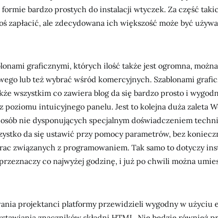
 formie bardzo prostych do instalacji wtyczek. Za część tak
coś zapłacić, ale zdecydowana ich większość może być używ
lonami graficznymi, których ilość także jest ogromna, można
wego lub też wybrać wśród komercyjnych. Szablonami grafi
kże wszystkim co zawiera blog da się bardzo prosto i wygod
 poziomu intuicyjnego panelu. Jest to kolejna duża zaleta 
a osób nie dysponujących specjalnym doświadczeniem techn
zystko da się ustawić przy pomocy parametrów, bez koniecz
ac związanych z programowaniem. Tak samo to dotyczy inst
przeznaczy co najwyżej godzinę, i już po chwili można umie
ania projektanci platformy przewidzieli wygodny w użyciu e
wstawiania znaczników składni HTML. Nie będzie również p