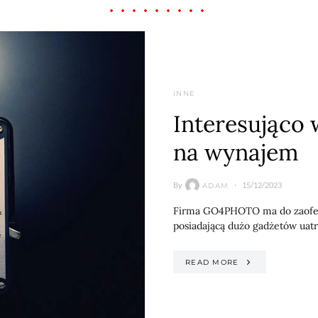
INNE
Interesująco
na wynajem
By
15/12/2023
ADAM
Firma GO4PHOTO ma do zaofer
posiadającą dużo gadżetów uatra
READ MORE