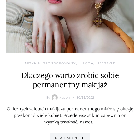
ARTYKUŁ SPONSOROWANY
URODA, LIFESTYLE
Dlaczego warto zrobić sobie
permanentny makijaż
By
30/11/2022
ADAM
O licznych zaletach makijażu permanentnego miało się okazję
przekonać wiele kobiet. Przede wszystkim zapewnia on
wysoką trwałość, nawet…
READ MORE