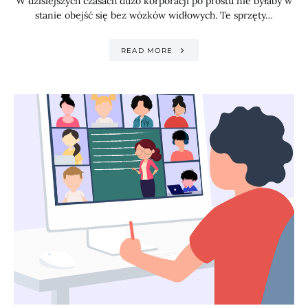
W dzisiejszych czasach dużo korporacji po prostu nie byłaby w
stanie obejść się bez wózków widłowych. Te sprzęty…
READ MORE