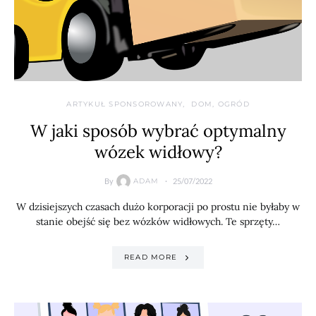
ARTYKUŁ SPONSOROWANY
DOM, OGRÓD
W jaki sposób wybrać optymalny
wózek widłowy?
By
25/07/2022
ADAM
W dzisiejszych czasach dużo korporacji po prostu nie byłaby w
stanie obejść się bez wózków widłowych. Te sprzęty…
READ MORE