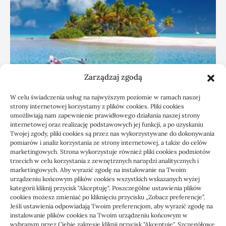
Zarządzaj zgodą
W celu świadczenia usług na najwyższym poziomie w ramach naszej
strony internetowej korzystamy z plików cookies. Pliki cookies
umożliwiają nam zapewnienie prawidłowego działania naszej strony
Czyszczenie paneli PV a wydajność
internetowej oraz realizację podstawowych jej funkcji, a po uzyskaniu
instalacji
Twojej zgody, pliki cookies są przez nas wykorzystywane do dokonywania
pomiarów i analiz korzystania ze strony internetowej, a także do celów
marketingowych. Strona wykorzystuje również pliki cookies podmiotów
10/07/2026
trzecich w celu korzystania z zewnętrznych narzędzi analitycznych i
marketingowych. Aby wyrazić zgodę na instalowanie na Twoim
urządzeniu końcowym plików cookies wszystkich wskazanych wyżej
kategorii kliknij przycisk "Akceptuję". Poszczególne ustawienia plików
cookies możesz zmieniać po kliknięciu przycisku „Zobacz preferencje”.
Jeśli ustawienia odpowiadają Twoim preferencjom, aby wyrazić zgodę na
instalowanie plików cookies na Twoim urządzeniu końcowym w
wybranym przez Ciebie zakresie kliknij przycisk "Akceptuję". Szczegółowe