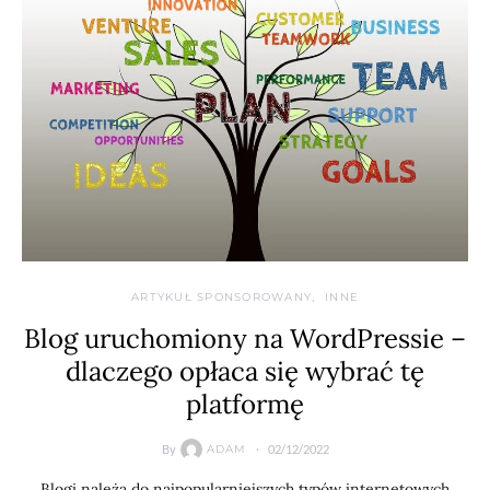
ARTYKUŁ SPONSOROWANY
INNE
Blog uruchomiony na WordPressie –
dlaczego opłaca się wybrać tę
platformę
By
02/12/2022
ADAM
Blogi należą do najpopularniejszych typów internetowych