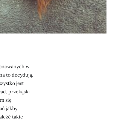
oponowanych w
na to decydują.
zystko jest
ład, przekąski
m się
ać jakby
leźć takie