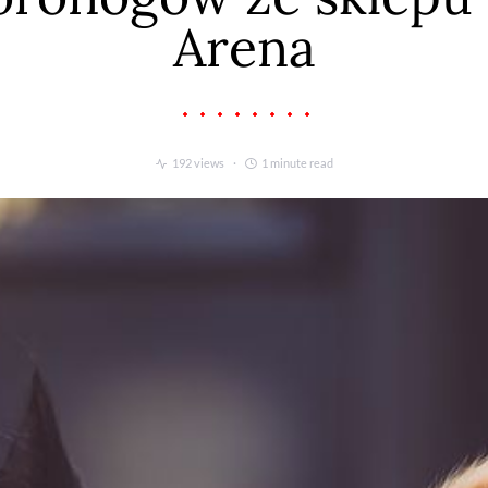
Arena
192 views
1 minute read