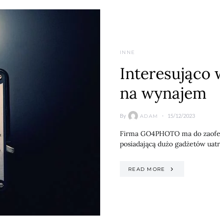
INNE
Interesująco
na wynajem
By
15/12/2023
ADAM
Firma GO4PHOTO ma do zaofer
posiadającą dużo gadżetów uatra
READ MORE