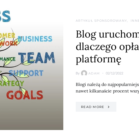
ARTYKUŁ SPONSOROWANY
INN
Blog uruchom
dlaczego opła
platformę
By
02/12/2022
ADAM
Blogi należą do najpopularniej
nawet kilkanaście procent wszy
READ MORE