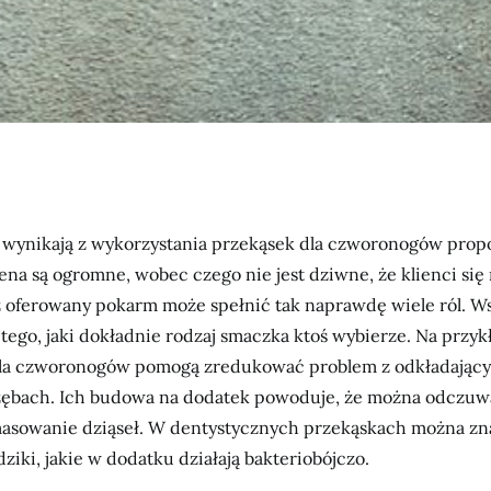
 wynikają z wykorzystania przekąsek dla czworonogów pr
na są ogromne, wobec czego nie jest dziwne, że klienci się 
ż oferowany pokarm może spełnić tak naprawdę wiele ról. Ws
tego, jaki dokładnie rodzaj smaczka ktoś wybierze. Na przyk
la czworonogów pomogą zredukować problem z odkładający
ębach. Ich budowa na dodatek powoduje, że można odczuw
sowanie dziąseł. W dentystycznych przekąskach można zna
dziki, jakie w dodatku działają bakteriobójczo.