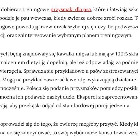
 dobierać treningowe
przysmaki dla psa
, które ułatwiają szk
podaje je psu wówczas, kiedy zwierzę dobrze zrobi rozkaz. 
ngowe powodują, iż zwierzak szybciej się uczy, bo podwyższ
ji oraz zainteresowanie wybranym planem treningowym.
rych będą znajdowały się kawałki mięsa lub mają w 100% skł
maiceniem diety i ją dopełnią, ale też odpowiadają za podni
wierzęcia. Sprawdzą się przykładowo u psów zestresowanych
t. Mogą na przykład zawierać lawendę, wykazującą działanie
wnocześnie. Poleca się podanie przysmaków pomiędzy posiłk
 można ich podawać nazbyt dużo. Eksperci z zaprezentowa
ają, aby przekąski odjąć od standardowej porcji jedzenia.
oprowadzi się do tego, że zwierzę mogłoby przytyć. Kiedy k
, na co się zdecydować, to swój wybór może konsultować ze 