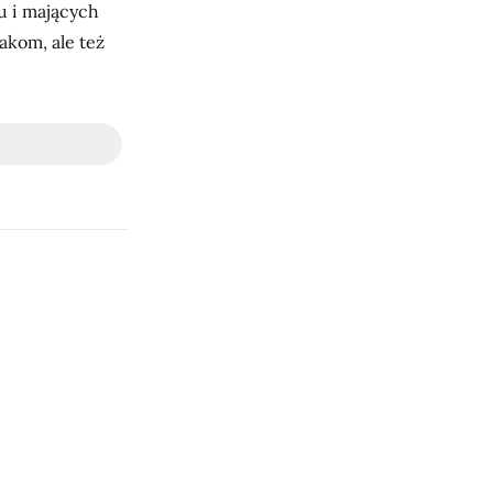
u i mających
kom, ale też