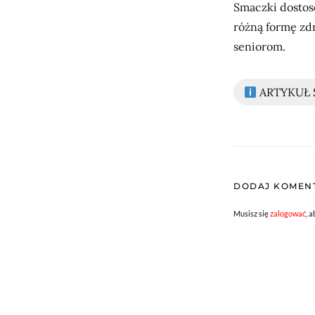
Smaczki dostos
różną formę zd
seniorom.
ARTYKUŁ
DODAJ KOMEN
Musisz się
zalogować
, 