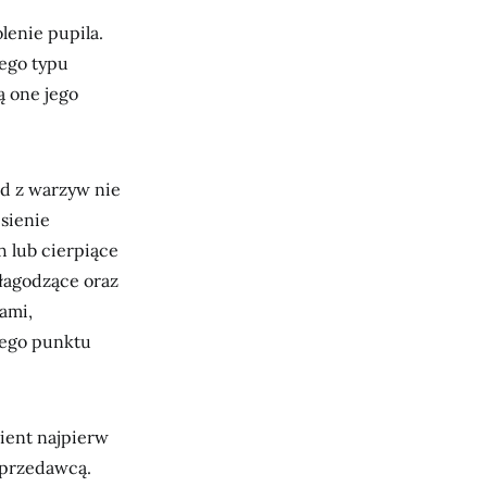
olenie pupila.
Tego typu
ą one jego
ad z warzyw nie
esienie
 lub cierpiące
 łagodzące oraz
ami,
nego punktu
lient najpierw
sprzedawcą.