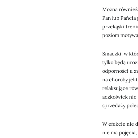
Można również
Pan lub Pańcia 
przekąski treni
poziom motywac
Smaczki, w któ
tylko będą uroz
odporności u z
na choroby jeli
relaksujące ró
aczkolwiek nie
sprzedaży polec
W efekcie nie d
nie ma pojęcia