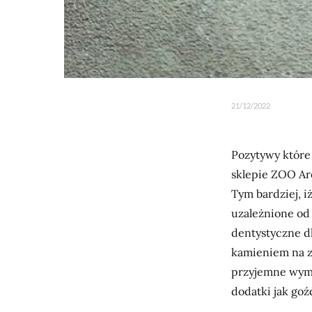
21/12/2022
Pozytywy które
sklepie ZOO Are
Tym bardziej, i
uzależnione od 
dentystyczne d
kamieniem na z
przyjemne wyma
dodatki jak goź