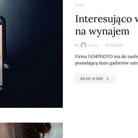
INNE
Interesująco
na wynajem
By
15/12/2023
ADAM
Firma GO4PHOTO ma do zaofer
posiadającą dużo gadżetów uatra
READ MORE