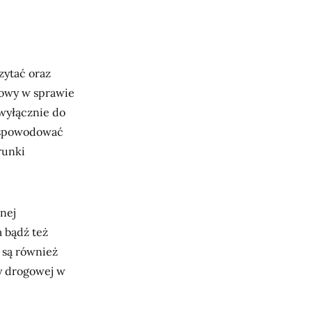
zytać oraz
mowy w sprawie
wyłącznie do
 spowodować
runki
nej
 bądź też
 są również
y drogowej w