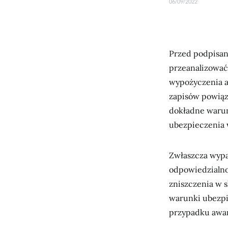
06/09/2022
Przed podpisan
przeanalizować
wypożyczenia a
zapisów powią
dokładne warun
ubezpieczenia 
Zwłaszcza wypa
odpowiedzialnoś
zniszczenia w 
warunki ubezpi
przypadku awa