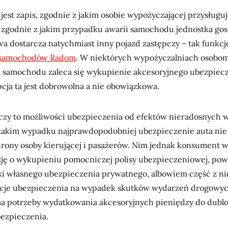
 jest zapis, zgodnie z jakim osobie wypożyczającej przysługu
 zgodnie z jakim przypadku awarii samochodu jednostka go
a dostarcza natychmiast inny pojazd zastępczy – tak funkcj
 samochodów Radom
. W niektórych wypożyczalniach osobom
 samochodu zaleca się wykupienie akcesoryjnego ubezpiecz
cja ta jest dobrowolna a nie obowiązkowa.
czy to możliwości ubezpieczenia od efektów nieradosnych
akim wypadku najprawdopodobniej ubezpieczenie auta nie
hrony osoby kierującej i pasażerów. Nim jednak konsument 
ję o wykupieniu pomocniczej polisy ubezpieczeniowej, po
i własnego ubezpieczenia prywatnego, albowiem część z ni
cje ubezpieczenia na wypadek skutków wydarzeń drogowyc
a potrzeby wydatkowania akcesoryjnych pieniędzy do dubl
ezpieczenia.