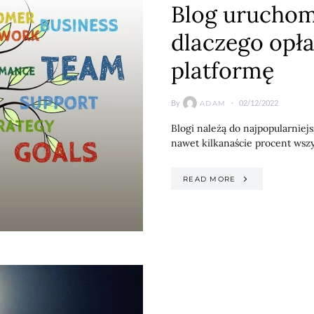
Blog uruchom
dlaczego opła
platformę
By
02/12/2022
ADAM
Blogi należą do najpopularniej
nawet kilkanaście procent wszy
READ MORE