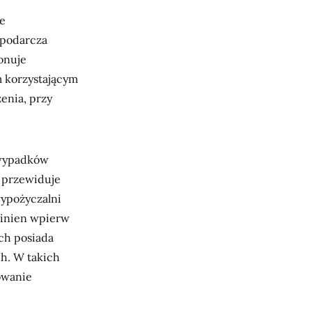
je
spodarcza
onuje
 korzystającym
enia, przy
 wypadków
 przewiduje
wypożyczalni
winien wpierw
ch posiada
h. W takich
owanie