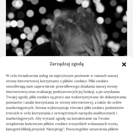
Zarządzaj zgodą
W celu świadczenia usług na najwyższym poziomie w ramach naszej
strony internetowej korzystamy z plików cookies. Pliki cookies
umożliwiają nam zapewnienie prawidłowego działania naszej strony
Rehabilitacja po urazie: kiedy porada
internetowej oraz realizację podstawowych jej funkcji, a po uzyskaniu
online nie wystarczy
Twojej zgody, pliki cookies są przez nas wykorzystywane do dokonywania
pomiarów i analiz korzystania ze strony internetowej, a także do celów
marketingowych. Strona wykorzystuje również pliki cookies podmiotów
23/06/2026
trzecich w celu korzystania z zewnętrznych narzędzi analitycznych i
marketingowych. Aby wyrazić zgodę na instalowanie na Twoim
urządzeniu końcowym plików cookies wszystkich wskazanych wyżej
kategorii kliknij przycisk "Akceptuję". Poszczególne ustawienia plików