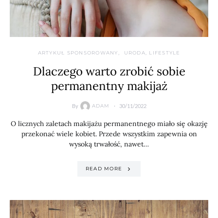
ARTYKUŁ SPONSOROWANY
URODA, LIFESTYLE
Dlaczego warto zrobić sobie
permanentny makijaż
By
30/11/2022
ADAM
O licznych zaletach makijażu permanentnego miało się okazję
przekonać wiele kobiet. Przede wszystkim zapewnia on
wysoką trwałość, nawet…
READ MORE