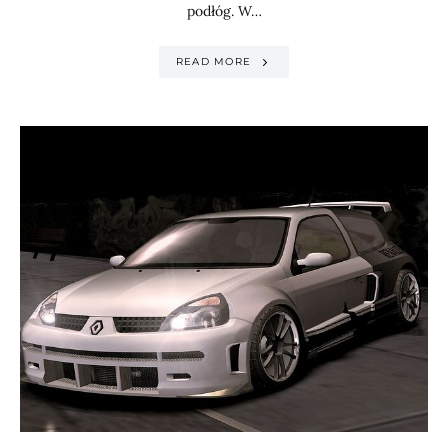
podłóg. W…
READ MORE