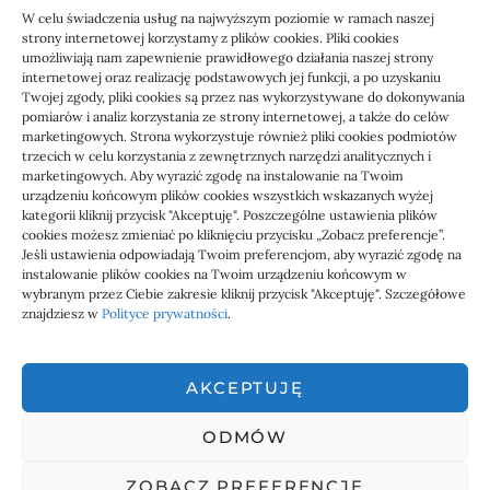
W celu świadczenia usług na najwyższym poziomie w ramach naszej
strony internetowej korzystamy z plików cookies. Pliki cookies
umożliwiają nam zapewnienie prawidłowego działania naszej strony
Czyszczenie paneli PV a wydajność
internetowej oraz realizację podstawowych jej funkcji, a po uzyskaniu
instalacji
Twojej zgody, pliki cookies są przez nas wykorzystywane do dokonywania
pomiarów i analiz korzystania ze strony internetowej, a także do celów
marketingowych. Strona wykorzystuje również pliki cookies podmiotów
10/07/2026
trzecich w celu korzystania z zewnętrznych narzędzi analitycznych i
marketingowych. Aby wyrazić zgodę na instalowanie na Twoim
urządzeniu końcowym plików cookies wszystkich wskazanych wyżej
kategorii kliknij przycisk "Akceptuję". Poszczególne ustawienia plików
cookies możesz zmieniać po kliknięciu przycisku „Zobacz preferencje”.
Jeśli ustawienia odpowiadają Twoim preferencjom, aby wyrazić zgodę na
instalowanie plików cookies na Twoim urządzeniu końcowym w
wybranym przez Ciebie zakresie kliknij przycisk "Akceptuję". Szczegółowe
znajdziesz w
Polityce prywatności
.
AKCEPTUJĘ
ODMÓW
linki z nap
ZOBACZ PREFERENCJE