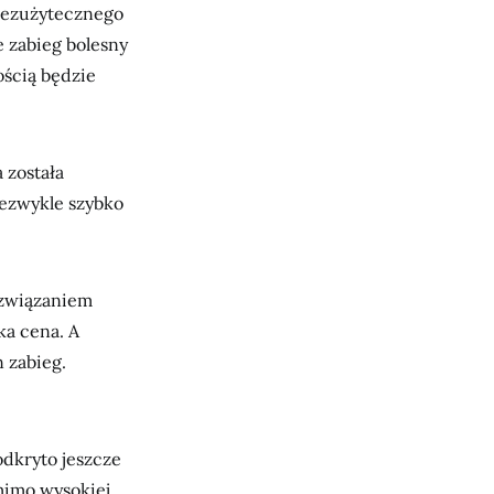
 bezużytecznego
e zabieg bolesny
ością będzie
 została
iezwykle szybko
ozwiązaniem
ka cena. A
n zabieg.
odkryto jeszcze
mimo wysokiej