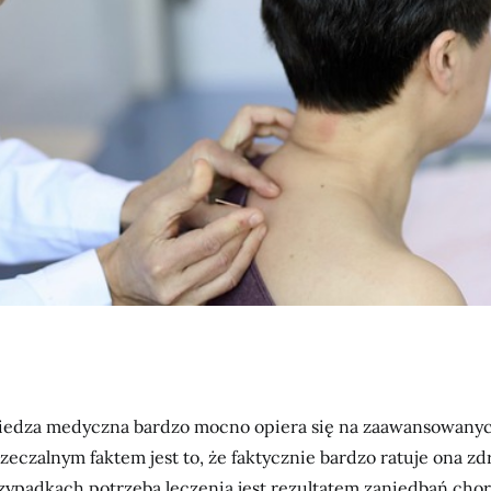
edza medyczna bardzo mocno opiera się na zaawansowanyc
zeczalnym faktem jest to, że faktycznie bardzo ratuje ona zdr
zypadkach potrzeba leczenia jest rezultatem zaniedbań chor