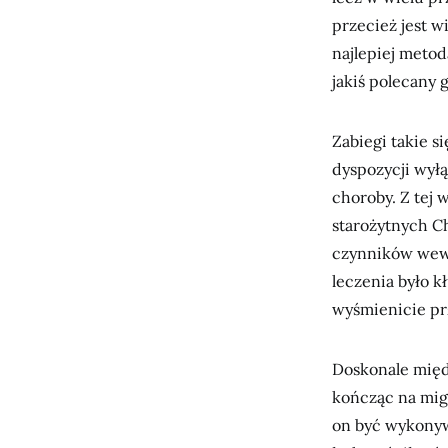
przecież jest w
najlepiej meto
jakiś polecany 
Zabiegi takie s
dyspozycji wyłą
choroby. Z tej 
starożytnych C
czynników wewn
leczenia było k
wyśmienicie pr
Doskonale międ
kończąc na mig
on być wykonyw