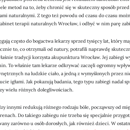
iele metod na to, żeby chronić się w skuteczny sposób prze
dami naturalnymi. Z tego też powodu od czasu do czasu moż
gabinet terapii naturalnych Wrocław, i odbyć w nim parę zab
ięgają często do bogactwa lekarzy sprzed tysięcy lat, który ma
cznie to, co otrzymali od natury, potrafili naprawdę skute
właśnie tradycji korzysta akupunktura Wrocław. Jej zabiegi 
hin. To właśnie tam lekarze odkrywać zaczęli ogromny wpływ
ętrznych na ludzkie ciało, a jedną z wymyślonych przez n
łucie igłami. Jak pokazują badania, tego typu zabiegi nadal s
zy wielu różnych dolegliwościach.
zy innymi redukują różnego rodzaju bóle, począwszy od mięś
renach. Do takiego zabiegu nie trzeba się specjalnie przyg
any zarówno u osób dorosłych, jak również dzieci. W ostatn