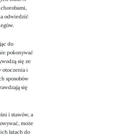
d chorobami,
na odwiedzić
iegów.
jąc do
cznie pokonywać
wywodzą się ze
 otoczenia i
ich sposobów
prawdzają się
ni i stawów, a
otowywać, może
ich latach do