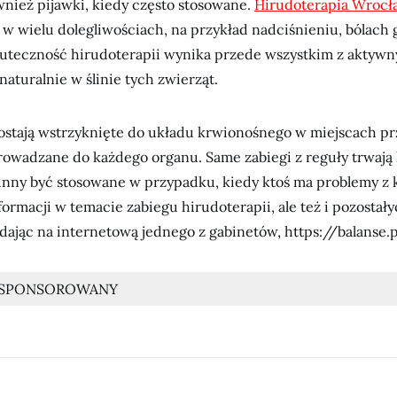
wnież pijawki, kiedy często stosowane.
Hirudoterapia Wrocł
 w wielu dolegliwościach, na przykład nadciśnieniu, bólach 
kuteczność hirudoterapii wynika przede wszystkim z aktyw
aturalnie w ślinie tych zwierząt.
zostają wstrzyknięte do układu krwionośnego w miejscach pr
owadzane do każdego organu. Same zabiegi z reguły trwają k
inny być stosowane w przypadku, kiedy ktoś ma problemy z
formacji w temacie zabiegu hirudoterapii, ale też i pozosta
dając na internetową jednego z gabinetów, https://balanse.p
 SPONSOROWANY