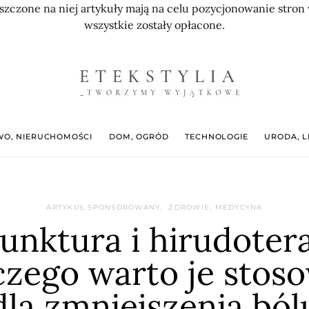
szczone na niej artykuły mają na celu pozycjonowanie str
wszystkie zostały opłacone.
O, NIERUCHOMOŚCI
DOM, OGRÓD
TECHNOLOGIE
URODA, L
ARTYKUŁ SPONSOROWANY
ZDROWIE, MEDYCYNA
unktura i hirudotera
czego warto je stos
dla zmniejszenia ból