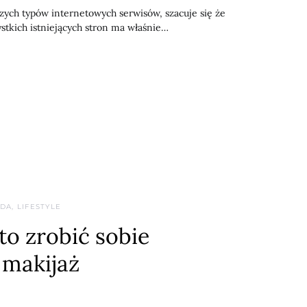
szych typów internetowych serwisów, szacuje się że
stkich istniejących stron ma właśnie…
DA, LIFESTYLE
o zrobić sobie
makijaż