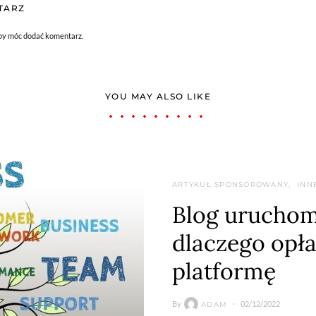
TARZ
aby móc dodać komentarz.
YOU MAY ALSO LIKE
ARTYKUŁ SPONSOROWANY
INN
Blog uruchom
dlaczego opła
platformę
By
02/12/2022
ADAM