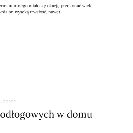
permanentnego miało się okazję przekonać wiele
wnia on wysoką trwałość, nawet…
, OGRÓD
 podłogowych w domu