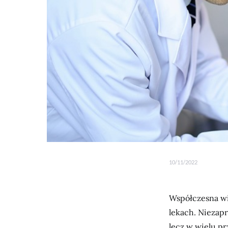
10/11/2022
Współczesna wi
lekach. Niezapr
lecz w wielu pr