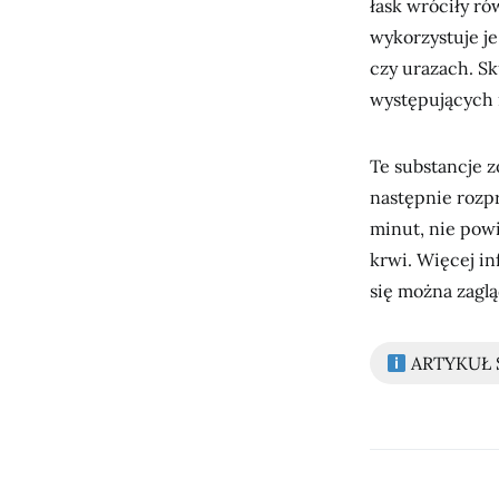
łask wróciły ró
wykorzystuje je
czy urazach. S
występujących n
Te substancje 
następnie rozpr
minut, nie pow
krwi. Więcej in
się można zaglą
ARTYKUŁ