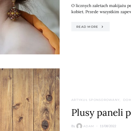
O licznych zaletach makijażu 
kobiet. Przede wszystkim zape
READ MORE
ARTYKUŁ SPONSOROWANY
DOM
Plusy paneli
By
11/08/2022
ADAM