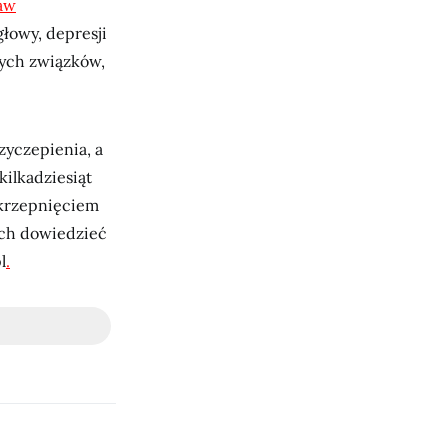
aw
głowy, depresji
nych związków,
zyczepienia, a
ilkadziesiąt
 krzepnięciem
łych dowiedzieć
l
.