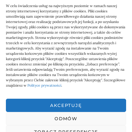
W celu świadczenia usług na najwyższym poziomie w ramach naszej
strony internetowej korzystamy z plików cookies. Pliki cookies
umożliwiają nam zapewnienie prawidłowego działania naszej strony
Czyszczenie paneli PV a wydajność
internetowej oraz realizację podstawowych jej funkcji, a po uzyskaniu
instalacji
Twojej zgody, pliki cookies są przez nas wykorzystywane do dokonywania
pomiarów i analiz korzystania ze strony internetowej, a także do celów
marketingowych. Strona wykorzystuje również pliki cookies podmiotów
10/07/2026
trzecich w celu korzystania z zewnętrznych narzędzi analitycznych i
marketingowych. Aby wyrazić zgodę na instalowanie na Twoim
urządzeniu końcowym plików cookies wszystkich wskazanych wyżej
kategorii kliknij przycisk "Akceptuję". Poszczególne ustawienia plików
cookies możesz zmieniać po kliknięciu przycisku „Zobacz preferencje”.
Jeśli ustawienia odpowiadają Twoim preferencjom, aby wyrazić zgodę na
instalowanie plików cookies na Twoim urządzeniu końcowym w
wybranym przez Ciebie zakresie kliknij przycisk "Akceptuję". Szczegółowe
znajdziesz w
Polityce prywatności
.
AKCEPTUJĘ
ODMÓW
linki z nap
ZOBACZ PREFERENCJE