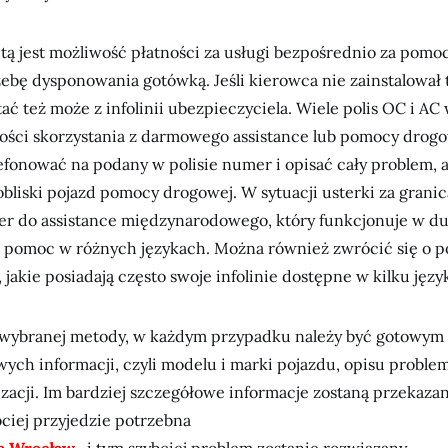
ą jest możliwość płatności za usługi bezpośrednio za pomocą
ebę dysponowania gotówką. Jeśli kierowca nie zainstalował ta
ać też może z infolinii ubezpieczyciela. Wiele polis OC i AC
ości skorzystania z darmowego assistance lub pomocy drogo
efonować na podany w polisie numer i opisać cały problem, 
pobliski pojazd pomocy drogowej. W sytuacji usterki za grani
er do assistance międzynarodowego, który funkcjonuje w duż
je pomoc w różnych językach. Można również zwrócić się o 
, jakie posiadają często swoje infolinie dostępne w kilku języ
 wybranej metody, w każdym przypadku należy być gotowym 
ych informacji, czyli modelu i marki pojazdu, opisu proble
izacji. Im bardziej szczegółowe informacje zostaną przekaza
bciej przyjedzie potrzebna