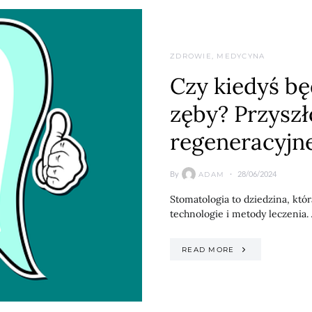
ZDROWIE, MEDYCYNA
Czy kiedyś b
zęby? Przyszł
regeneracyjne
By
28/06/2024
ADAM
Stomatologia to dziedzina, któ
technologie i metody leczenia
READ MORE