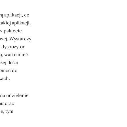
 aplikacji, co
kiej aplikacji,
 w pakiecie
wej. Wystarczy
a dyspozytor
cą, warto mieć
ej ilości
pomoc do
kach.
na udzielenie
mu oraz
ne, tym