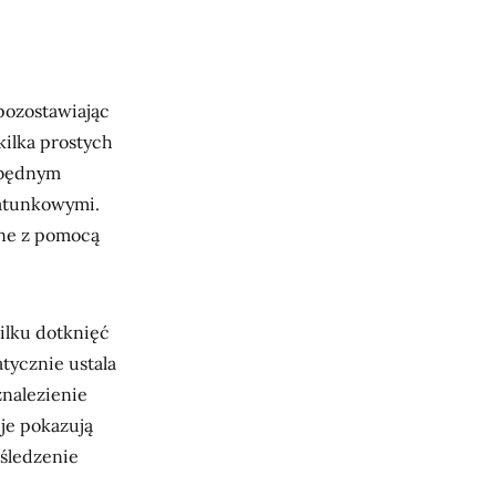
ozostawiając
kilka prostych
ezbędnym
ratunkowymi.
ane z pomocą
kilku dotknięć
tycznie ustala
znalezienie
cje pokazują
 śledzenie