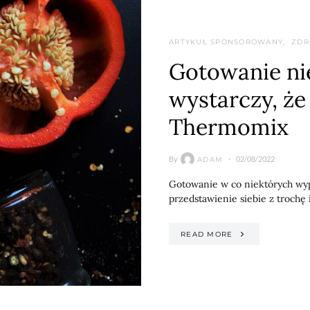
ARTYKUŁ SPONSOROWANY
ZDR
Gotowanie nie
wystarczy, ż
Thermomix
By
02/08/2022
ADAM
Gotowanie w co niektórych wy
przedstawienie siebie z trochę
READ MORE