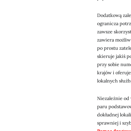
Dodatkową zalet
ogranicza potrz
zawsze skorzyst
zawiera możliw
po prostu zatel
skieruje jakiś 
przy sobie num
krajów i oferu
lokalnych służb
Niezależnie od
paru podstawow
dokładnej lokal
sprawniej i szy