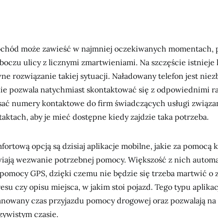
ochód może zawieść w najmniej oczekiwanych momentach, p
oczu ulicy z licznymi zmartwieniami. Na szczęście istnieje 
ne rozwiązanie takiej sytuacji. Naładowany telefon jest ni
kie pozwala natychmiast skontaktować się z odpowiednimi 
sać numery kontaktowe do firm świadczących usługi związ
ktach, aby je mieć dostępne kiedy zajdzie taka potrzeba.
fortową opcją są dzisiaj aplikacje mobilne, jakie za pomocą 
iają wezwanie potrzebnej pomocy. Większość z nich automa
 pomocy GPS, dzięki czemu nie będzie się trzeba martwić o 
su czy opisu miejsca, w jakim stoi pojazd. Tego typu aplika
lanowany czas przyjazdu pomocy drogowej oraz pozwalają na
zywistym czasie.