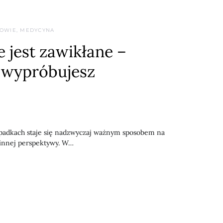
OWIE, MEDYCYNA
 jest zawikłane –
e wypróbujesz
padkach staje się nadzwyczaj ważnym sposobem na
 innej perspektywy. W…