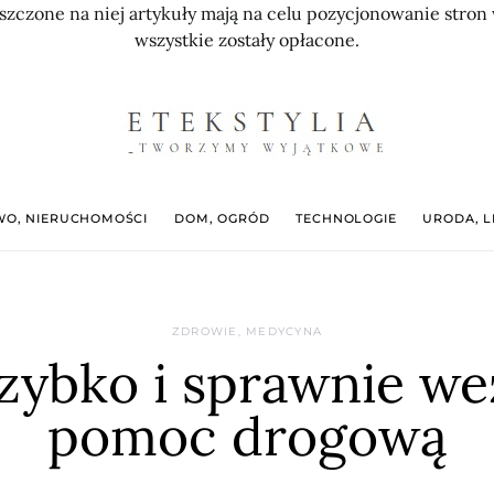
szczone na niej artykuły mają na celu pozycjonowanie str
wszystkie zostały opłacone.
O, NIERUCHOMOŚCI
DOM, OGRÓD
TECHNOLOGIE
URODA, L
ZDROWIE, MEDYCYNA
szybko i sprawnie w
pomoc drogową