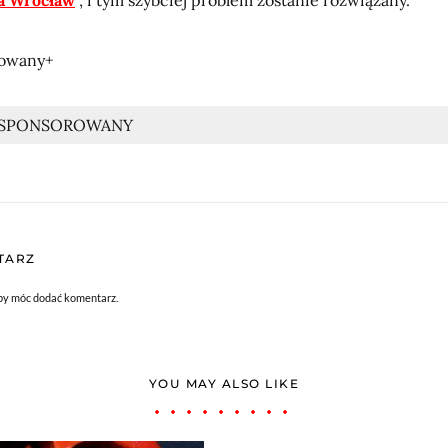
a Wrocław
, i tym szybciej problem zostanie rozwiązany.
rowany+
 SPONSOROWANY
TARZ
aby móc dodać komentarz.
YOU MAY ALSO LIKE