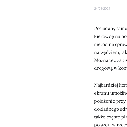
24/03/2025
Posiadany sam
kierowcę na pob
metod na spraw
narzędziem, ja
Można też zapi
drogową w konta
Najbardziej kom
ekranu umożliw
położenie przy
dokładnego adre
także często p
pojazdu w rzec