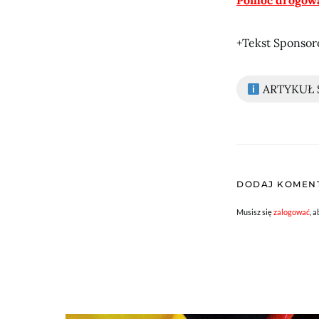
Pomoc drogow
+Tekst Sponso
ARTYKUŁ
DODAJ KOMEN
Musisz się
zalogować
, 