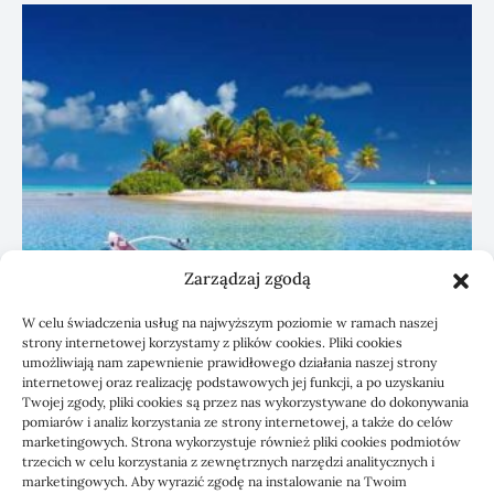
Zarządzaj zgodą
W celu świadczenia usług na najwyższym poziomie w ramach naszej
strony internetowej korzystamy z plików cookies. Pliki cookies
umożliwiają nam zapewnienie prawidłowego działania naszej strony
Czyszczenie paneli PV a wydajność
internetowej oraz realizację podstawowych jej funkcji, a po uzyskaniu
instalacji
Twojej zgody, pliki cookies są przez nas wykorzystywane do dokonywania
pomiarów i analiz korzystania ze strony internetowej, a także do celów
marketingowych. Strona wykorzystuje również pliki cookies podmiotów
10/07/2026
trzecich w celu korzystania z zewnętrznych narzędzi analitycznych i
marketingowych. Aby wyrazić zgodę na instalowanie na Twoim