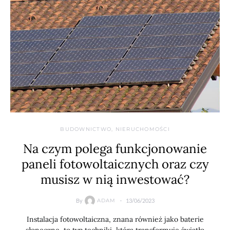
BUDOWNICTWO, NIERUCHOMOŚCI
Na czym polega funkcjonowanie
paneli fotowoltaicznych oraz czy
musisz w nią inwestować?
By
13/06/2023
ADAM
Instalacja fotowoltaiczna, znana również jako baterie
słoneczne, to typ techniki, która transformuje światło