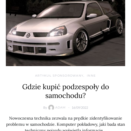
ARTYKUŁ SPONSOROWANY
INNE
Gdzie kupić podzespoły do
samochodu?
By
16/09/2022
ADAM
Nowoczesna technika zezwala na prędkie zidentyfikowanie
problemu w samochodzie. Komputer pokładowy, jaki bada stan
techniczny pojazdu wyświetla informację…