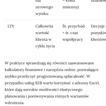
dla
– Koszt
finanso
zerowego
zmienny)
wyniku
LTV
Całkowita
Śr. przychód
Decyzje 
wartość
× śr. czas
pozyski
klienta w
współpracy
klientó
cyklu życia
W praktyce sprawdzają się również zaawansowane
kalkulatory finansowe i narzędzia online, pozwalające
szybko przeliczyć prognozowaną opłacalność. W
przypadku usług B2B warto korzystać z arkuszy Excel,
które dają szerokie możliwości elastycznego
planowania i porównywania różnych wariantów
wdrożenia.