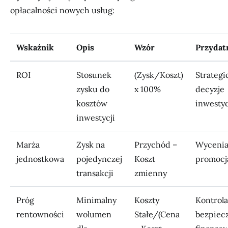
opłacalności nowych usług:
Wskaźnik
Opis
Wzór
Przydat
ROI
Stosunek
(Zysk/Koszt)
Strategi
zysku do
x 100%
decyzje
kosztów
inwesty
inwestycji
Marża
Zysk na
Przychód –
Wycenia
jednostkowa
pojedynczej
Koszt
promocj
transakcji
zmienny
Próg
Minimalny
Koszty
Kontrola
rentowności
wolumen
Stałe/(Cena
bezpiec