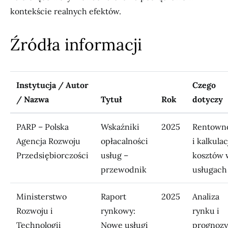
kontekście realnych efektów.
Źródła informacji
Instytucja / Autor
Czego
/ Nazwa
Tytuł
Rok
dotyczy
PARP – Polska
Wskaźniki
2025
Rentown
Agencja Rozwoju
opłacalności
i kalkulac
Przedsiębiorczości
usług –
kosztów 
przewodnik
usługach
Ministerstwo
Raport
2025
Analiza
Rozwoju i
rynkowy:
rynku i
Technologii
Nowe usługi
prognozy