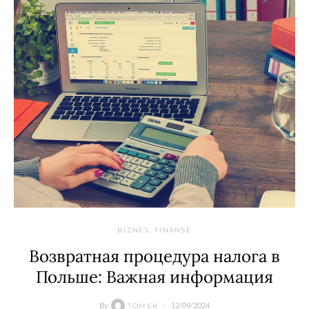
BIZNES, FINANSE
Возвратная процедура налога в
Польше: Важная информация
By
12/09/2024
TOMEK