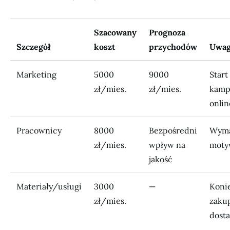
Szacowany
Prognoza
Szczegół
koszt
przychodów
Uwag
Marketing
5000
9000
Start
zł/mies.
zł/mies.
kamp
onlin
Pracownicy
8000
Bezpośredni
Wym
zł/mies.
wpływ na
moty
jakość
Materiały/usługi
3000
—
Koni
zł/mies.
zaku
dost