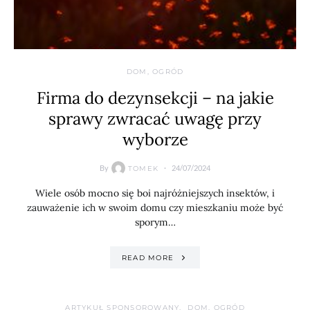
DOM, OGRÓD
Firma do dezynsekcji – na jakie
sprawy zwracać uwagę przy
wyborze
By
24/07/2024
TOMEK
Wiele osób mocno się boi najróżniejszych insektów, i
zauważenie ich w swoim domu czy mieszkaniu może być
sporym…
READ MORE
ARTYKUŁ SPONSOROWANY
DOM, OGRÓD