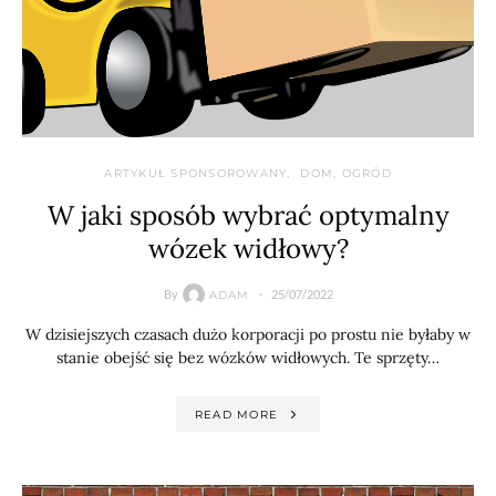
ARTYKUŁ SPONSOROWANY
DOM, OGRÓD
W jaki sposób wybrać optymalny
wózek widłowy?
By
25/07/2022
ADAM
W dzisiejszych czasach dużo korporacji po prostu nie byłaby w
stanie obejść się bez wózków widłowych. Te sprzęty…
READ MORE