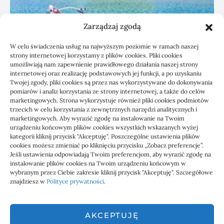
Zarządzaj zgodą
W celu świadczenia usług na najwyższym poziomie w ramach naszej
strony internetowej korzystamy z plików cookies. Pliki cookies
umożliwiają nam zapewnienie prawidłowego działania naszej strony
Czyszczenie paneli PV a wydajność
internetowej oraz realizację podstawowych jej funkcji, a po uzyskaniu
instalacji
Twojej zgody, pliki cookies są przez nas wykorzystywane do dokonywania
pomiarów i analiz korzystania ze strony internetowej, a także do celów
marketingowych. Strona wykorzystuje również pliki cookies podmiotów
10/07/2026
trzecich w celu korzystania z zewnętrznych narzędzi analitycznych i
marketingowych. Aby wyrazić zgodę na instalowanie na Twoim
urządzeniu końcowym plików cookies wszystkich wskazanych wyżej
kategorii kliknij przycisk "Akceptuję". Poszczególne ustawienia plików
cookies możesz zmieniać po kliknięciu przycisku „Zobacz preferencje”.
Jeśli ustawienia odpowiadają Twoim preferencjom, aby wyrazić zgodę na
instalowanie plików cookies na Twoim urządzeniu końcowym w
wybranym przez Ciebie zakresie kliknij przycisk "Akceptuję". Szczegółowe
znajdziesz w
Polityce prywatności
.
AKCEPTUJĘ