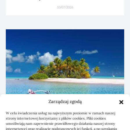
10/07/2026
Zarządzaj zgodą
W celu świadczenia usług na najwyższym poziomie w ramach naszej
strony internetowej korzystamy z plików cookies. Pliki cookies
umożliwiają nam zapewnienie prawidłowego działania naszej strony
Czyszczenie paneli PV a wydajność
internetowej oraz realizację podstawowych jej funkcji, a po uzyskaniu