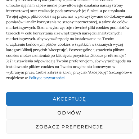
umożliwiają nam zapewnienie prawidłowego działania naszej strony
Czyszczenie paneli PV a wydajność
internetowej oraz realizację podstawowych jej funkcji, a po uzyskaniu
instalacji
Twojej zgody, pliki cookies są przez nas wykorzystywane do dokonywania
pomiarów i analiz korzystania ze strony internetowej, a także do celów
marketingowych. Strona wykorzystuje również pliki cookies podmiotów
10/07/2026
trzecich w celu korzystania z zewnętrznych narzędzi analitycznych i
marketingowych. Aby wyrazić zgodę na instalowanie na Twoim
urządzeniu końcowym plików cookies wszystkich wskazanych wyżej
kategorii kliknij przycisk "Akceptuję". Poszczególne ustawienia plików
cookies możesz zmieniać po kliknięciu przycisku „Zobacz preferencje”.
Jeśli ustawienia odpowiadają Twoim preferencjom, aby wyrazić zgodę na
instalowanie plików cookies na Twoim urządzeniu końcowym w
wybranym przez Ciebie zakresie kliknij przycisk "Akceptuję". Szczegółowe
znajdziesz w
Polityce prywatności
.
AKCEPTUJĘ
ODMÓW
linki z nap
ZOBACZ PREFERENCJE